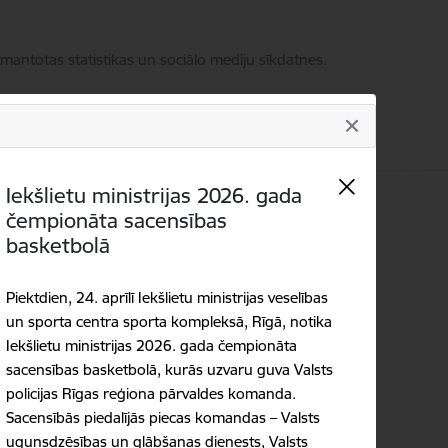
zmantotas statistikas un sociālo mediju sīkdatnes.
Iekšlietu ministrijas 2026. gada
čempionāta sacensības
Meklēt
Piekļūstamība
basketbolā
Piektdien, 24. aprīlī Iekšlietu ministrijas veselības
un sporta centra sporta kompleksā, Rīgā, notika
Iekšlietu ministrijas 2026. gada čempionāta
sacensības basketbolā, kurās uzvaru guva Valsts
policijas Rīgas reģiona pārvaldes komanda.
Sacensībās piedalījās piecas komandas – Valsts
ugunsdzēsības un glābšanas dienests, Valsts