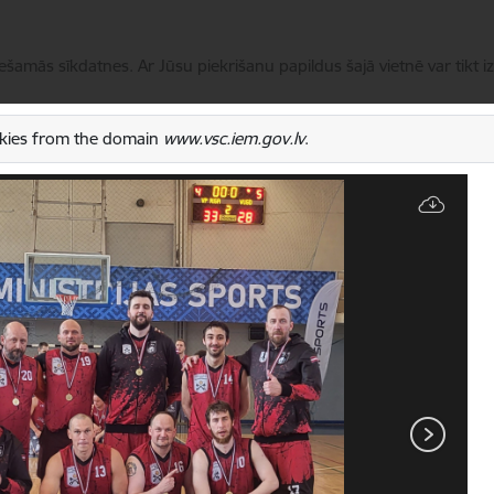
iešamās sīkdatnes. Ar Jūsu piekrišanu papildus šajā vietnē var tikt i
ookies from the domain
www.vsc.iem.gov.lv
.
Pārvaldīt sīkdatnes
Pakalpojumi
Aktualitātes
Kontakti