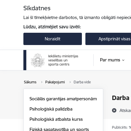
Pāriet uz lapas saturu
Sīkdatnes
Lai šī tīmekļvietne darbotos, tā izmanto obligāti nepiec
Lūdzu, atzīmējiet savu izvēli:
Noraidīt
Apstiprināt visas
Par mums
Sākums
Pakalpojumi
Darba vide
Darba 
Sociālās garantijas amatpersonām
Psiholoģiskā palīdzība
Atska
Psiholoģiskā atbalsta kurss
Publicēts: 
Fiziskā sagatavotība un sports