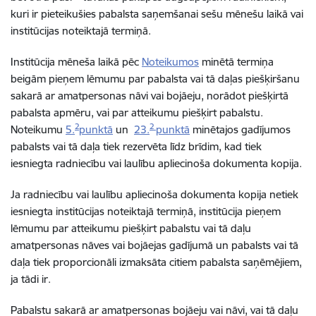
kuri ir pieteikušies pabalsta saņemšanai sešu mēnešu laikā vai
institūcijas noteiktajā termiņā.
Institūcija mēneša laikā pēc
Noteikumos
minētā termiņa
beigām pieņem lēmumu par pabalsta vai tā daļas piešķiršanu
sakarā ar amatpersonas nāvi vai bojāeju, norādot piešķirtā
pabalsta apmēru, vai par atteikumu piešķirt pabalstu.
2
2
Noteikumu
5.
punktā
un
23.
punktā
minētajos gadījumos
pabalsts vai tā daļa tiek rezervēta līdz brīdim, kad tiek
iesniegta radniecību vai laulību apliecinoša dokumenta kopija.
Ja radniecību vai laulību apliecinoša dokumenta kopija netiek
iesniegta institūcijas noteiktajā termiņā, institūcija pieņem
lēmumu par atteikumu piešķirt pabalstu vai tā daļu
amatpersonas nāves vai bojāejas gadījumā un pabalsts vai tā
daļa tiek proporcionāli izmaksāta citiem pabalsta saņēmējiem,
ja tādi ir.
Pabalstu sakarā ar amatpersonas bojāeju vai nāvi, vai tā daļu