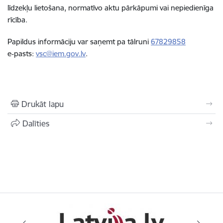
līdzekļu lietošana, normatīvo aktu pārkāpumi vai nepiedienīga
rīcība.
Papildus informāciju var saņemt pa tālruni
67829858
e‑pasts:
vsc@iem.gov.lv
.
Drukāt lapu
Dalīties