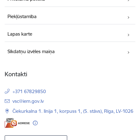
Piekļūstamība
Lapas karte
Sīkdatņu izvēles maiņa
Kontakti
+371 67829850
E-pasts:
vsc@iem.gov.lv
Čiekurkalna 1. līnija 1, korpuss 1, (5. stāvs), Rīga, LV-1026