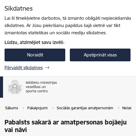
Pāriet uz lapas saturu
Sīkdatnes
Spied
lai meklētu
Enter
Lai šī tīmekļvietne darbotos, tā izmanto obligāti nepieciešamās
sīkdatnes. Ar Jūsu piekrišanu papildus šajā vietnē var tikt
izmantotas statistikas un sociālo mediju sīkdatnes.
Lūdzu, atzīmējiet savu izvēli:
Noraidīt
Apstiprināt visas
Pārvaldīt sīkdatnes
Sākums
Pakalpojumi
Sociālās garantijas amatpersonām
Nelaime
Pabalsts sakarā ar amatpersonas bojāeju
vai nāvi