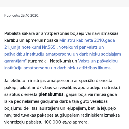
Publicēts: 25.10.2020.
Pabalsta sakarā ar amatpersonas bojāeju vai nāvi izmaksas
kārtību un apmērus nosaka
Ministru kabineta 2010.gada
21.jūnija noteikumi Nr.565 „Noteikumi par valsts un
pašvaldību institūciju amatpersonu un darbinieku sociālajām
garantijām”
(turpmāk – Noteikumi) un
Valsts un pašvaldību
institūciju amatpersonu un darbinieku atlīdzības likums
.
Ja Iekšlietu ministrijas amatpersona ar speciālo dienesta
pakāpi, pildot ar dzīvības vai veselības apdraudējumu (risku)
saistītus dienesta
pienākumus,
gājusi bojā vai mirusi gada
laikā pēc nelaimes gadījuma darbā tajā gūto veselības
bojājumu dēļ, tās laulātajiem un lejupējiem, bet, ja lejupējo
nav, tad tuvākās pakāpes augšupējiem radiniekiem izmaksā
vienreizēju pabalstu 100 000
euro
apmērā.