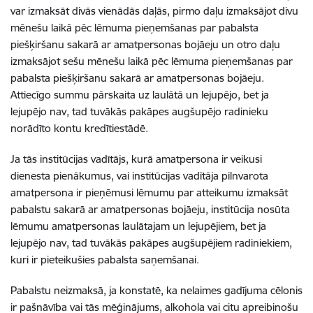
var izmaksāt divās vienādās daļās, pirmo daļu izmaksājot divu
mēnešu laikā pēc lēmuma pieņemšanas par pabalsta
piešķiršanu sakarā ar amatpersonas bojāeju un otro daļu
izmaksājot sešu mēnešu laikā pēc lēmuma pieņemšanas par
pabalsta piešķiršanu sakarā ar amatpersonas bojāeju.
Attiecīgo summu pārskaita uz laulātā un lejupējo, bet ja
lejupējo nav, tad tuvākās pakāpes augšupējo radinieku
norādīto kontu kredītiestādē.
Ja tās institūcijas vadītājs, kurā amatpersona ir veikusi
dienesta pienākumus, vai institūcijas vadītāja pilnvarota
amatpersona ir pieņēmusi lēmumu par atteikumu izmaksāt
pabalstu sakarā ar amatpersonas bojāeju, institūcija nosūta
lēmumu amatpersonas laulātajam un lejupējiem, bet ja
lejupējo nav, tad tuvākās pakāpes augšupējiem radiniekiem,
kuri ir pieteikušies pabalsta saņemšanai.
Pabalstu neizmaksā, ja konstatē, ka nelaimes gadījuma cēlonis
ir pašnāvība vai tās mēģinājums, alkohola vai citu apreibinošu