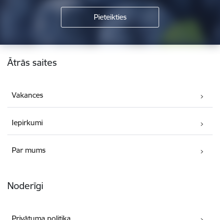
Kājene
Ātrās saites
Vakances
Iepirkumi
Par mums
Noderīgi
Privātuma politika