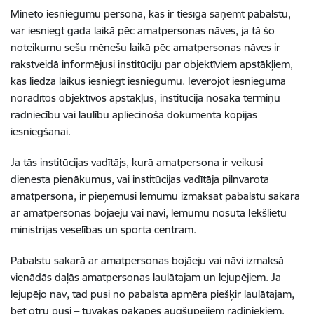
Minēto iesniegumu persona, kas ir tiesīga saņemt pabalstu,
var iesniegt gada laikā pēc amatpersonas nāves, ja tā šo
noteikumu sešu mēnešu laikā pēc amatpersonas nāves ir
rakstveidā informējusi institūciju par objektīviem apstākļiem,
kas liedza laikus iesniegt iesniegumu. Ievērojot iesniegumā
norādītos objektīvos apstākļus, institūcija nosaka termiņu
radniecību vai laulību apliecinoša dokumenta kopijas
iesniegšanai.
Ja tās institūcijas vadītājs, kurā amatpersona ir veikusi
dienesta pienākumus, vai institūcijas vadītāja pilnvarota
amatpersona, ir pieņēmusi lēmumu izmaksāt pabalstu sakarā
ar amatpersonas bojāeju vai nāvi, lēmumu nosūta Iekšlietu
ministrijas veselības un sporta centram.
Pabalstu sakarā ar amatpersonas bojāeju vai nāvi izmaksā
vienādās daļās amatpersonas laulātajam un lejupējiem. Ja
lejupējo nav, tad pusi no pabalsta apmēra piešķir laulātajam,
bet otru pusi – tuvākās pakāpes augšupējiem radiniekiem,