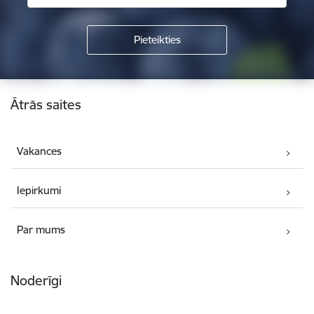
Kājene
Ātrās saites
Vakances
Iepirkumi
Par mums
Noderīgi