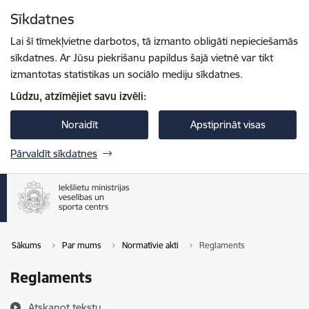
Pāriet uz lapas saturu
Sīkdatnes
Spied
lai meklētu
Enter
Lai šī tīmekļvietne darbotos, tā izmanto obligāti nepieciešamās
sīkdatnes. Ar Jūsu piekrišanu papildus šajā vietnē var tikt
izmantotas statistikas un sociālo mediju sīkdatnes.
Lūdzu, atzīmējiet savu izvēli:
Noraidīt
Apstiprināt visas
Pārvaldīt sīkdatnes
Sākums
Par mums
Normatīvie akti
Reglaments
Reglaments
Atskaņot tekstu