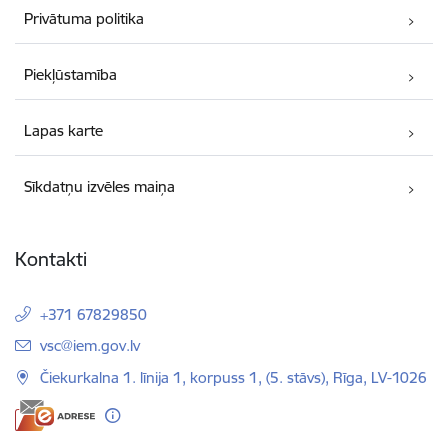
Privātuma politika
Piekļūstamība
Lapas karte
Sīkdatņu izvēles maiņa
Kontakti
+371 67829850
E-pasts:
vsc@iem.gov.lv
Čiekurkalna 1. līnija 1, korpuss 1, (5. stāvs), Rīga, LV-1026