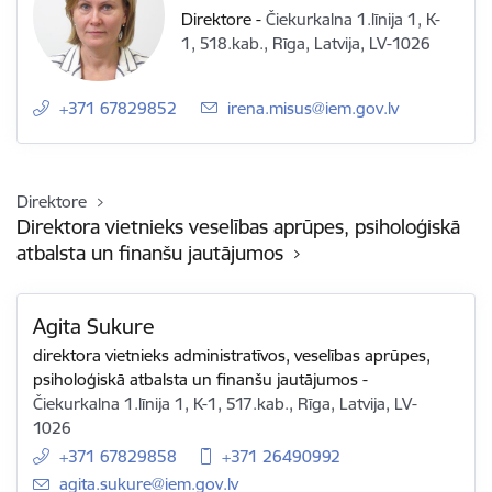
Direktore
-
Čiekurkalna 1.līnija 1, K-
1, 518.kab., Rīga, Latvija, LV-1026
+371 67829852
E-pasts:
irena.misus@iem.gov.lv
Direktore
Direktora vietnieks veselības aprūpes, psiholoģiskā
atbalsta un finanšu jautājumos
Agita Sukure
direktora vietnieks administratīvos, veselības aprūpes,
psiholoģiskā atbalsta un finanšu jautājumos
-
Čiekurkalna 1.līnija 1, K-1, 517.kab., Rīga, Latvija, LV-
1026
+371 67829858
+371 26490992
E-pasts:
agita.sukure@iem.gov.lv