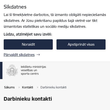
Pāriet uz lapas saturu
Sīkdatnes
Spied
lai meklētu
Enter
Lai šī tīmekļvietne darbotos, tā izmanto obligāti nepieciešamās
sīkdatnes. Ar Jūsu piekrišanu papildus šajā vietnē var tikt
izmantotas statistikas un sociālo mediju sīkdatnes.
Lūdzu, atzīmējiet savu izvēli:
Noraidīt
Apstiprināt visas
Pārvaldīt sīkdatnes
Sākums
Kontakti
Darbinieku kontakti
Darbinieku kontakti