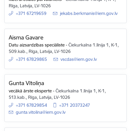
Rīga, Latvija, LV-1026
+371 67219659
E-pasts:
jekabs.berkmanis@iem.gov.lv
Aisma Gavare
Datu aizsardzības speciāliste
-
Čiekurkalna 1.līnija 1, K-1,
509.kab., Rīga, Latvija, LV-1026
+371 67829865
E-pasts:
vscdas@iem.gov.lv
Gunta Vītoliņa
vecākā ārste eksperte
-
Čiekurkalna 1.līnija 1, K-1,
513.kab., Rīga, Latvija, LV-1026
+371 67829854
+371 20373247
E-pasts:
gunta.vitolina@iem.gov.lv