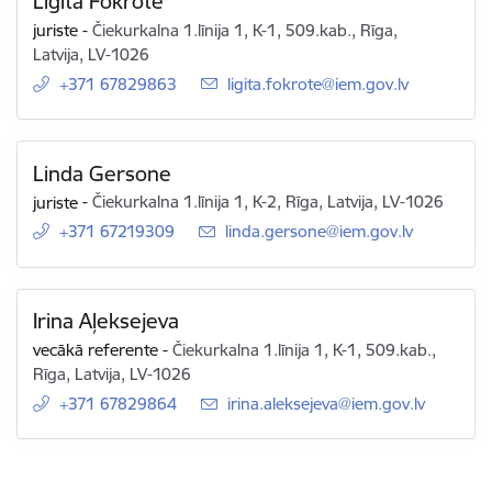
Ligita Fokrote
juriste
-
Čiekurkalna 1.līnija 1, K-1, 509.kab., Rīga,
Latvija, LV-1026
+371 67829863
E-pasts:
ligita.fokrote@iem.gov.lv
Linda Gersone
juriste
-
Čiekurkalna 1.līnija 1, K-2, Rīga, Latvija, LV-1026
+371 67219309
E-pasts:
linda.gersone@iem.gov.lv
Irina Aļeksejeva
vecākā referente
-
Čiekurkalna 1.līnija 1, K-1, 509.kab.,
Rīga, Latvija, LV-1026
+371 67829864
E-pasts:
irina.aleksejeva@iem.gov.lv