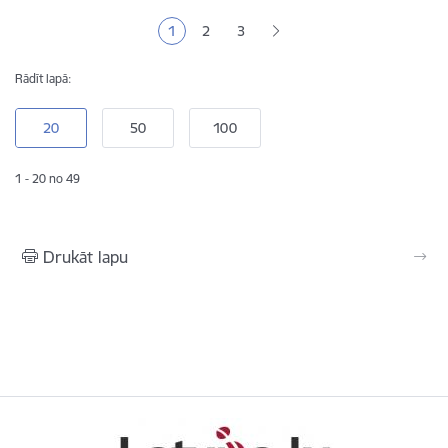
Lapošana
1
2
3
Pašreizējā lapa
Lapa
Lapa
Rādīt lapā:
1 - 20 no 49
Drukāt lapu