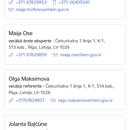
+371 67829853
+371 26405541
E-pasts:
maija.trofimova@iem.gov.lv
Maija Ose
vecākā ārste eksperte
-
Čiekurkalna 1.līnija 1, K-1,
513.kab., Rīga, Latvija, LV-1026
+371 67829859
E-pasts:
maija.ose@iem.gov.lv
Olga Maksimova
vecākā referente
-
Čiekurkalna 1.līnija 1, K-1, 514.kab.,
Rīga, Latvija, LV-1026
+31767829857
E-pasts:
olga.maksimova@iem.gov.lv
Jolanta Baļčūne