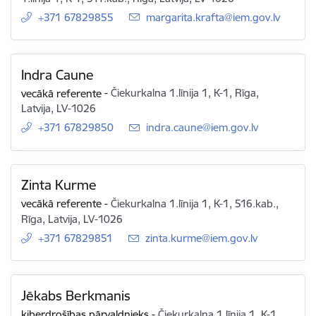
+371 67829855
E-pasts:
margarita.krafta@iem.gov.lv
Indra Caune
vecākā referente
-
Čiekurkalna 1.līnija 1, K-1, Rīga,
Latvija, LV-1026
+371 67829850
E-pasts:
indra.caune@iem.gov.lv
Zinta Kurme
vecākā referente
-
Čiekurkalna 1.līnija 1, K-1, 516.kab.,
Rīga, Latvija, LV-1026
+371 67829851
E-pasts:
zinta.kurme@iem.gov.lv
Jēkabs Berkmanis
kiberdrošības pārvaldnieks
-
Čiekurkalna 1.līnija 1, K-1,