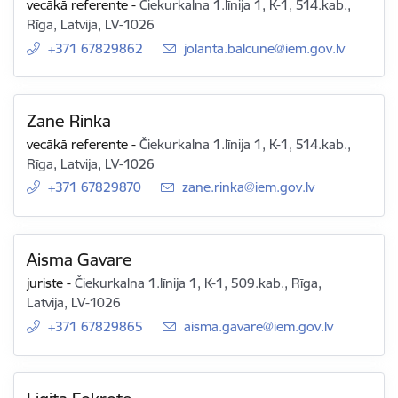
vecākā referente
-
Čiekurkalna 1.līnija 1, K-1, 514.kab.,
Rīga, Latvija, LV-1026
+371 67829862
E-pasts:
jolanta.balcune@iem.gov.lv
Zane Rinka
vecākā referente
-
Čiekurkalna 1.līnija 1, K-1, 514.kab.,
Rīga, Latvija, LV-1026
+371 67829870
E-pasts:
zane.rinka@iem.gov.lv
Aisma Gavare
juriste
-
Čiekurkalna 1.līnija 1, K-1, 509.kab., Rīga,
Latvija, LV-1026
+371 67829865
E-pasts:
aisma.gavare@iem.gov.lv