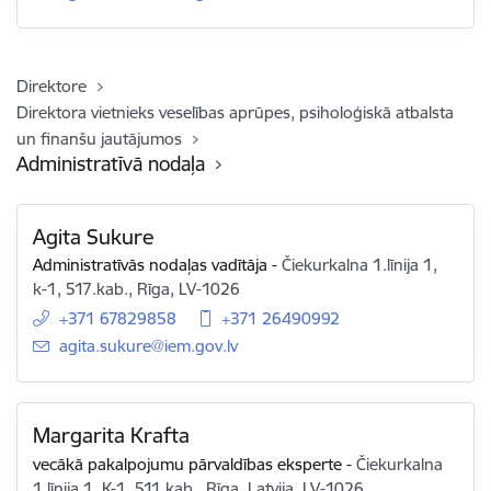
Direktore
Direktora vietnieks veselības aprūpes, psiholoģiskā atbalsta
un finanšu jautājumos
Administratīvā nodaļa
Agita Sukure
Administratīvās nodaļas vadītāja
-
Čiekurkalna 1.līnija 1,
k-1, 517.kab., Rīga, LV-1026
+371 67829858
+371 26490992
E-pasts:
agita.sukure@iem.gov.lv
Margarita Krafta
vecākā pakalpojumu pārvaldības eksperte
-
Čiekurkalna
1.līnija 1, K-1, 511.kab., Rīga, Latvija, LV-1026