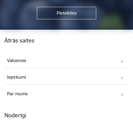
Kājene
Ātrās saites
Vakances
Iepirkumi
Par mums
Noderīgi