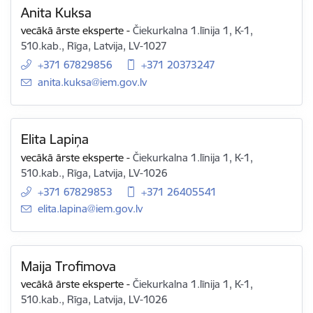
Anita Kuksa
vecākā ārste eksperte
-
Čiekurkalna 1.līnija 1, K-1,
510.kab., Rīga, Latvija, LV-1027
+371 67829856
+371 20373247
E-pasts:
anita.kuksa@iem.gov.lv
Elita Lapiņa
vecākā ārste eksperte
-
Čiekurkalna 1.līnija 1, K-1,
510.kab., Rīga, Latvija, LV-1026
+371 67829853
+371 26405541
E-pasts:
elita.lapina@iem.gov.lv
Maija Trofimova
vecākā ārste eksperte
-
Čiekurkalna 1.līnija 1, K-1,
510.kab., Rīga, Latvija, LV-1026