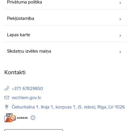
Privātuma politika
Piekļūstamība
Lapas karte
Sīkdatņu izvēles maiņa
Kontakti
+371 67829850
E-pasts:
vsc@iem.gov.lv
Čiekurkalna 1. līnija 1, korpuss 1, (5. stāvs), Rīga, LV-1026