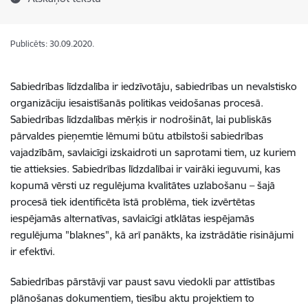
Publicēts: 30.09.2020.
Sabiedrības līdzdalība ir iedzīvotāju, sabiedrības un nevalstisko
organizāciju iesaistīšanās politikas veidošanas procesā.
Sabiedrības līdzdalības mērķis ir nodrošināt, lai publiskās
pārvaldes pieņemtie lēmumi būtu atbilstoši sabiedrības
vajadzībām, savlaicīgi izskaidroti un saprotami tiem, uz kuriem
tie attieksies. Sabiedrības līdzdalībai ir vairāki ieguvumi, kas
kopumā vērsti uz regulējuma kvalitātes uzlabošanu – šajā
procesā tiek identificēta īstā problēma, tiek izvērtētas
iespējamās alternatīvas, savlaicīgi atklātas iespējamās
regulējuma "blaknes", kā arī panākts, ka izstrādātie risinājumi
ir efektīvi.
Sabiedrības pārstāvji var paust savu viedokli par attīstības
plānošanas dokumentiem, tiesību aktu projektiem to