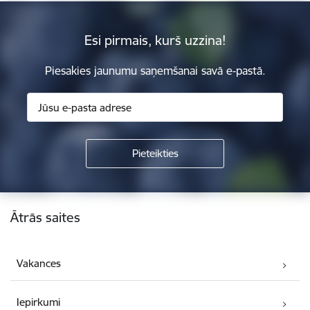
Esi pirmais, kurš uzzina!
Piesakies jaunumu saņemšanai savā e-pastā.
Kājene
Ātrās saites
Vakances
Iepirkumi