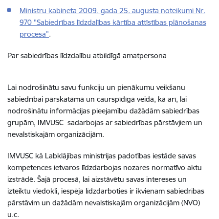
Ministru kabineta 2009. gada 25. augusta noteikumi Nr.
970 "Sabiedrības līdzdalības kārtība attīstības plānošanas
procesā"
.
Par sabiedrības līdzdalību atbildīgā amatpersona
Lai nodrošinātu savu funkciju un pienākumu veikšanu
sabiedrībai pārskatāmā un caurspīdīgā veidā, kā arī, lai
nodrošinātu informācijas pieejamību dažādām sabiedrības
grupām, IMVUSC sadarbojas ar sabiedrības pārstāvjiem un
nevalstiskajām organizācijām.
IMVUSC kā Labklājības ministrijas padotības iestāde savas
kompetences ietvaros līdzdarbojas nozares normatīvo aktu
izstrādē. Šajā procesā, lai aizstāvētu savas intereses un
izteiktu viedokli, iespēja līdzdarboties ir ikvienam sabiedrības
pārstāvim un dažādām nevalstiskajām organizācijām (NVO)
u.c.