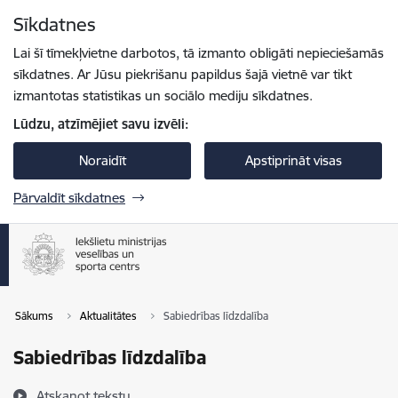
Pāriet uz lapas saturu
Sīkdatnes
Spied
lai meklētu
Enter
Lai šī tīmekļvietne darbotos, tā izmanto obligāti nepieciešamās
sīkdatnes. Ar Jūsu piekrišanu papildus šajā vietnē var tikt
izmantotas statistikas un sociālo mediju sīkdatnes.
Lūdzu, atzīmējiet savu izvēli:
Noraidīt
Apstiprināt visas
Pārvaldīt sīkdatnes
Sākums
Aktualitātes
Sabiedrības līdzdalība
Sabiedrības līdzdalība
Atskaņot tekstu