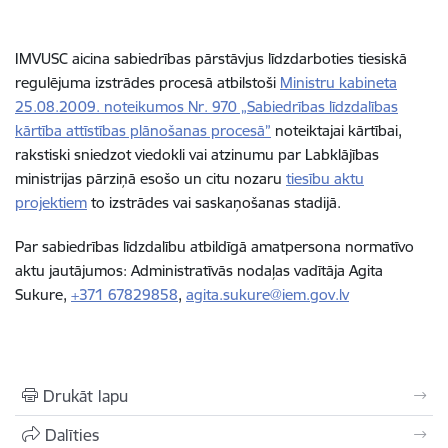
IMVUSC aicina sabiedrības pārstāvjus līdzdarboties tiesiskā
regulējuma izstrādes procesā atbilstoši
Ministru kabineta
25.08.2009. noteikumos Nr. 970 „Sabiedrības līdzdalības
kārtība attīstības plānošanas procesā”
noteiktajai kārtībai,
rakstiski sniedzot viedokli vai atzinumu par Labklājības
ministrijas pārziņā esošo un citu nozaru
tiesību aktu
projektiem
to izstrādes vai saskaņošanas stadijā.
Par sabiedrības līdzdalību atbildīgā amatpersona normatīvo
aktu jautājumos: Administratīvās nodaļas vadītāja Agita
Sukure,
+371 67829858
,
agita.sukure@iem.gov.lv
Drukāt lapu
Dalīties