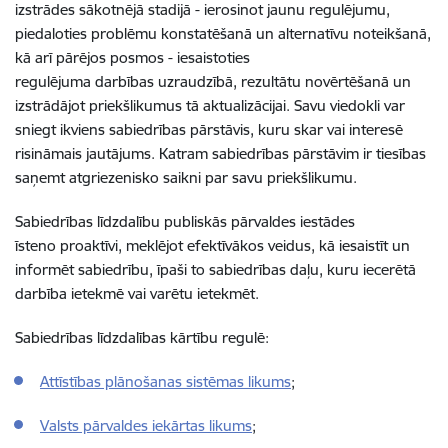
izstrādes sākotnējā stadijā - ierosinot jaunu regulējumu,
piedaloties problēmu konstatēšanā un alternatīvu noteikšanā,
kā arī pārējos posmos - iesaistoties
regulējuma darbības uzraudzībā, rezultātu novērtēšanā un
izstrādājot priekšlikumus tā aktualizācijai. Savu viedokli var
sniegt ikviens sabiedrības pārstāvis, kuru skar vai interesē
risināmais jautājums. Katram sabiedrības pārstāvim ir tiesības
saņemt atgriezenisko saikni par savu priekšlikumu.
Sabiedrības līdzdalību publiskās pārvaldes iestādes
īsteno proaktīvi, meklējot efektīvākos veidus, kā iesaistīt un
informēt sabiedrību, īpaši to sabiedrības daļu, kuru iecerētā
darbība ietekmē vai varētu ietekmēt.
Sabiedrības līdzdalības kārtību regulē:
Attīstības plānošanas sistēmas likums
;
Valsts pārvaldes iekārtas likums
;