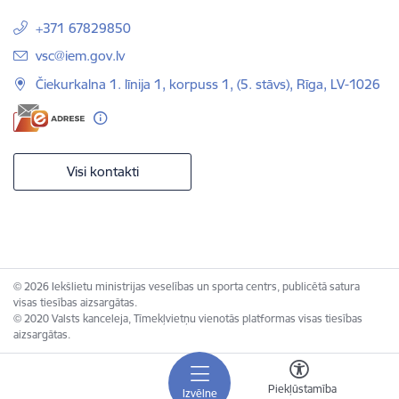
+371 67829850
E-pasts:
vsc@iem.gov.lv
Čiekurkalna 1. līnija 1, korpuss 1, (5. stāvs), Rīga, LV-1026
Visi kontakti
© 2026 Iekšlietu ministrijas veselības un sporta centrs, publicētā satura
visas tiesības aizsargātas.
© 2020 Valsts kanceleja, Tīmekļvietņu vienotās platformas visas tiesības
aizsargātas.
Piekļūstamība
Izvēlne