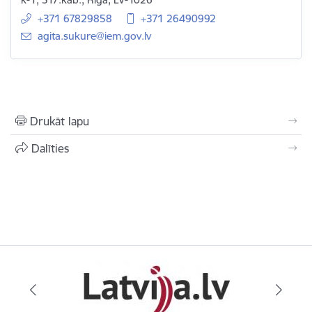
+371 67829858
+371 26490992
E-pasts:
agita.sukure@iem.gov.lv
Drukāt lapu
Dalīties