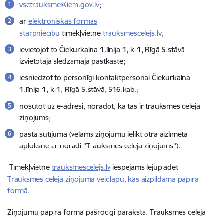
vsctrauksme@iem.gov.lv
;
ar
elektroniskās formas
starpniecību
tīmekļvietnē
trauksmescelejs.lv
,
ievietojot to Čiekurkalna 1.līnija 1, k-1, Rīgā 5.stāvā
izvietotajā slēdzamajā pastkastē;
iesniedzot to personīgi kontaktpersonai Čiekurkalna
1.līnija 1, k-1, Rīgā 5.stāvā, 516.kab.;
nosūtot uz e-adresi, norādot, ka tas ir trauksmes cēlēja
ziņojums;
pasta sūtījumā (vēlams ziņojumu ielikt otrā aizlīmētā
aploksnē ar norādi “Trauksmes cēlēja ziņojums”).
Tīmekļvietnē
trauksmescelejs.lv
iespējams lejuplādēt
Trauksmes cēlēja ziņojuma veidlapu, kas aizpildāma papīra
formā
.
Ziņojumu papīra formā pašrocīgi paraksta. Trauksmes cēlēja