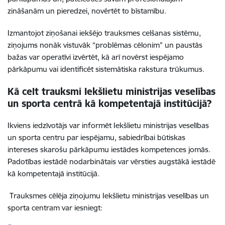
zināšanām un pieredzei, novērtēt to bīstamību.
Izmantojot ziņošanai iekšējo trauksmes celšanas sistēmu,
ziņojums nonāk vistuvāk “problēmas cēlonim” un paustās
bažas var operatīvi izvērtēt, kā arī novērst iespējamo
pārkāpumu vai identificēt sistemātiska rakstura trūkumus.
Kā celt trauksmi
Iekšlietu ministrijas veselības
un sporta centrā
kā kompetentajā institūcijā?
Ikviens iedzīvotājs var informēt Iekšlietu ministrijas veselības
un sporta centru par iespējamu, sabiedrībai būtiskas
intereses skarošu pārkāpumu iestādes kompetences jomās.
Padotības iestādē nodarbinātais var vērsties augstākā iestādē
kā kompetentajā institūcijā.
Trauksmes cēlēja ziņojumu Iekšlietu ministrijas veselības un
sporta centram var iesniegt: