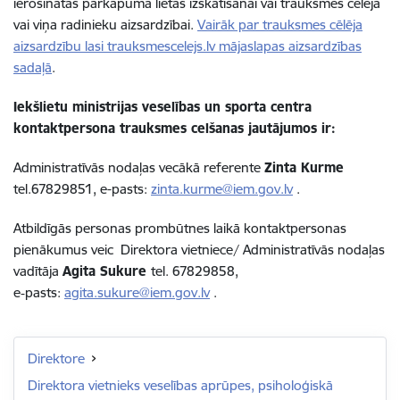
ierosinātas pārkāpuma lietas izskatīšanai vai trauksmes cēlēja
vai viņa radinieku aizsardzībai.
Vairāk par trauksmes cēlēja
aizsardzību lasi trauksmescelejs.lv mājaslapas aizsardzības
sadaļā
.
Iekšlietu ministrijas veselības un sporta centra
kontaktpersona trauksmes celšanas jautājumos ir:
Administratīvās nodaļas vecākā referente
Zinta Kurme
tel.67829851, e-pasts:
zinta.kurme@iem.gov.lv
.
Atbildīgās personas prombūtnes laikā kontaktpersonas
pienākumus veic Direktora vietniece/ Administratīvās nodaļas
vadītāja
Agita Sukure
tel. 67829858,
e‑pasts:
agita.sukure@iem.gov.lv
.
Direktore
Direktora vietnieks veselības aprūpes, psiholoģiskā