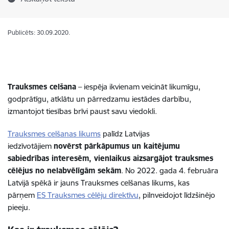
Publicēts: 30.09.2020.
Trauksmes celšana
– iespēja ikvienam veicināt likumīgu,
godprātīgu, atklātu un pārredzamu iestādes darbību,
izmantojot tiesības brīvi paust savu viedokli.
Trauksmes celšanas likums
palīdz Latvijas
iedzīvotājiem
novērst pārkāpumus un kaitējumu
sabiedrības interesēm, vienlaikus aizsargājot trauksmes
cēlējus no nelabvēlīgām sekām
. No 2022. gada 4. februāra
Latvijā spēkā ir jauns Trauksmes celšanas likums, kas
pārņem
ES Trauksmes cēlēju direktīvu
, pilnveidojot līdzšinējo
pieeju.