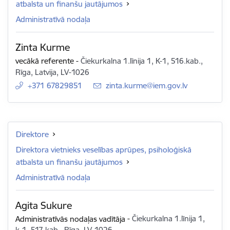
atbalsta un finanšu jautājumos
Administratīvā nodaļa
Zinta Kurme
vecākā referente
-
Čiekurkalna 1.līnija 1, K-1, 516.kab.,
Rīga, Latvija, LV-1026
+371 67829851
E-pasts:
zinta.kurme@iem.gov.lv
Direktore
Direktora vietnieks veselības aprūpes, psiholoģiskā
atbalsta un finanšu jautājumos
Administratīvā nodaļa
Agita Sukure
Administratīvās nodaļas vadītāja
-
Čiekurkalna 1.līnija 1,
k-1, 517.kab., Rīga, LV-1026