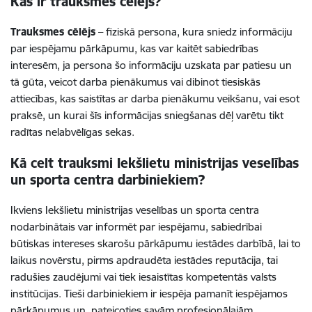
Kas ir trauksmes cēlējs?
Trauksmes cēlējs
– fiziskā persona, kura sniedz informāciju
par iespējamu pārkāpumu, kas var kaitēt sabiedrības
interesēm, ja persona šo informāciju uzskata par patiesu un
tā gūta, veicot darba pienākumus vai dibinot tiesiskās
attiecības, kas saistītas ar darba pienākumu veikšanu, vai esot
praksē, un kurai šīs informācijas sniegšanas dēļ varētu tikt
radītas nelabvēlīgas sekas.
Kā celt trauksmi
Iekšlietu ministrijas veselības
un sporta centra
darbiniekiem?
Ikviens Iekšlietu ministrijas veselības un sporta centra
nodarbinātais var informēt par iespējamu, sabiedrībai
būtiskas intereses skarošu pārkāpumu iestādes darbībā, lai to
laikus novērstu, pirms apdraudēta iestādes reputācija, tai
radušies zaudējumi vai tiek iesaistītas kompetentās valsts
institūcijas. Tieši darbiniekiem ir iespēja pamanīt iespējamos
pārkāpumus un, pateicoties savām profesionālajām