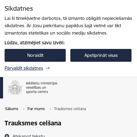
Pāriet uz lapas saturu
Sīkdatnes
Spied
lai meklētu
Enter
Lai šī tīmekļvietne darbotos, tā izmanto obligāti nepieciešamās
sīkdatnes. Ar Jūsu piekrišanu papildus šajā vietnē var tikt
izmantotas statistikas un sociālo mediju sīkdatnes.
Lūdzu, atzīmējiet savu izvēli:
Noraidīt
Apstiprināt visas
Pārvaldīt sīkdatnes
Sākums
Par mums
Trauksmes celšana
Trauksmes celšana
Atskaņot tekstu