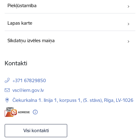
Piekļūstamība
Lapas karte
Sīkdatņu izvēles maiņa
Kontakti
+371 67829850
E-pasts:
vsc@iem.gov.lv
Čiekurkalna 1. līnija 1, korpuss 1, (5. stāvs), Rīga, LV-1026
Visi kontakti