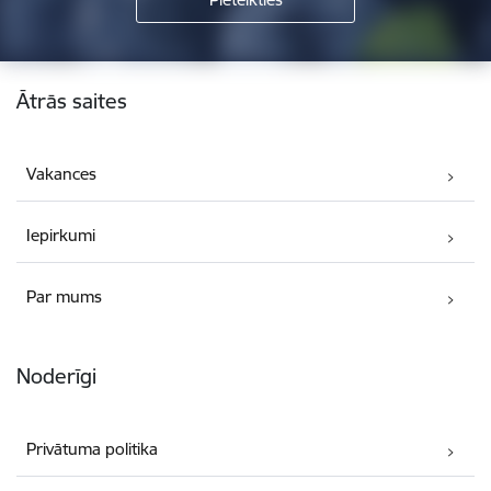
Kājene
Ātrās saites
Vakances
Iepirkumi
Par mums
Noderīgi
Privātuma politika