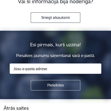
Vai šī informācija bija noderīga?
Sniegt atsauksmi
Esi pirmais, kurš uzzina!
Piesakies jaunumu saņemšanai savā e-pastā.
Kājene
Ātrās saites