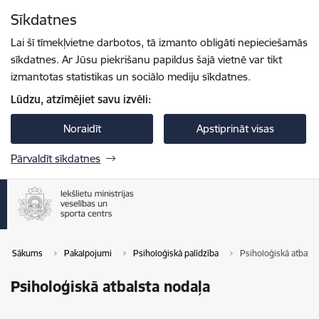
Pāriet uz lapas saturu
Sīkdatnes
Spied
lai meklētu
Enter
Lai šī tīmekļvietne darbotos, tā izmanto obligāti nepieciešamās
sīkdatnes. Ar Jūsu piekrišanu papildus šajā vietnē var tikt
izmantotas statistikas un sociālo mediju sīkdatnes.
Lūdzu, atzīmējiet savu izvēli:
Noraidīt
Apstiprināt visas
Pārvaldīt sīkdatnes
Sākums
Pakalpojumi
Psiholoģiskā palīdzība
Psiholoģiskā atbalst
Psiholoģiskā atbalsta nodaļa