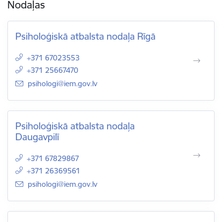
Nodaļas
Psiholoģiskā atbalsta nodaļa Rīgā
+371 67023553
+371 25667470
E-pasts:
psihologi@iem.gov.lv
Psiholoģiskā atbalsta nodaļa
Daugavpilī
+371 67829867
+371 26369561
E-pasts:
psihologi@iem.gov.lv