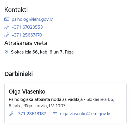
Kontakti
E-pasts:
psihologi@iem.gov.lv
+371 67023553
+371 25667470
Atrašanās vieta
Slokas iela 66, kab. 6 un 7, Rīga
Darbinieki
Olga Vlasenko
Psiholoģiskā atbalsta nodaļas vadītāja
-
Slokas iela 66,
6.kab., Rīga, Latvija, LV-1007
+371 28618182
E-pasts:
olga.vlasenko@iem.gov.lv