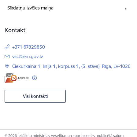
Sīkdatņu izvēles maiņa
Kontakti
+371 67829850
E-pasts:
vsc@iem.gov.lv
Čiekurkalna 1. līnija 1, korpuss 1, (5. stāvs), Rīga, LV-1026
Visi kontakti
© 2026 Iekšlietu ministrijas veselības un sporta centrs, publicētā satura