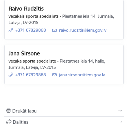
Raivo Rudzītis
vecākais sporta speciālists
-
Piestātnes iela 14, Jūrmala,
Latvija, LV-2015
+371 67829868
E-pasts:
raivo.rudzitis@iem.gov.lv
Jana Širsone
vecākā sporta speciāliste
-
Piestātnes iela 14, halle,
Jūrmala, Latvija, LV-2015
+371 67829868
E-pasts:
jana.sirsone@iem.gov.lv
Drukāt lapu
Dalīties