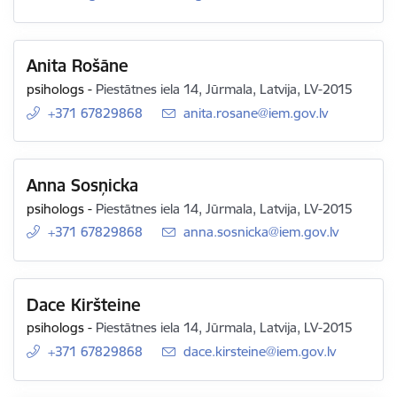
Anita Rošāne
psihologs
-
Piestātnes iela 14, Jūrmala, Latvija, LV-2015
+371 67829868
E-pasts:
anita.rosane@iem.gov.lv
Anna Sosņicka
psihologs
-
Piestātnes iela 14, Jūrmala, Latvija, LV-2015
+371 67829868
E-pasts:
anna.sosnicka@iem.gov.lv
Dace Kiršteine
psihologs
-
Piestātnes iela 14, Jūrmala, Latvija, LV-2015
+371 67829868
E-pasts:
dace.kirsteine@iem.gov.lv