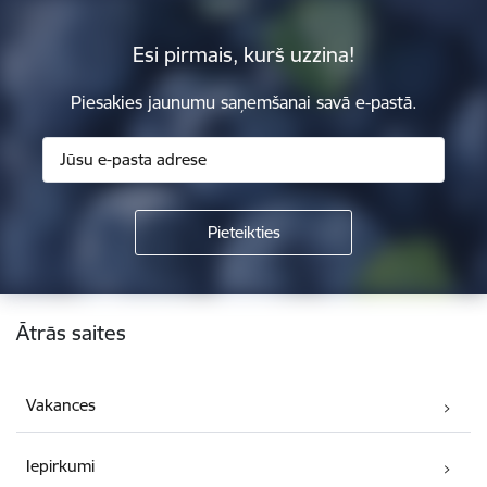
Esi pirmais, kurš uzzina!
Piesakies jaunumu saņemšanai savā e-pastā.
Kājene
Ātrās saites
Vakances
Iepirkumi