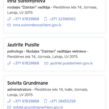
Inna Suhomļinova
nodaļas "Dzintari" vadītāja
-
Piestātnes iela 14, Jūrmala,
Latvija, LV-2015
+371 67829868
+371 22306562
E-pasts:
inna.suhomlinova@iem.gov.lv
Jautrīte Puisīte
psihologs - Nodaļas "Dzintari" vadītājas vietniece
-
Piestātnes iela 14, Jūrmala, Latvija, LV-2015
+371 67829868
E-pasts:
jautrite.puisite@iem.gov.lv
Solvita Grundmane
administratore
-
Piestātnes iela 14, halle, Jūrmala,
Latvija, LV-2015
+371 67829868
+371 28455258
E-pasts:
solvita.grundmane@iem.gov.lv