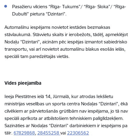
Pasažieru vilciens “Rīga- Tukums”/ “Rīga- Sloka”/ “Rīga-
Dubulti” pietura “Dzintari”.
Automašīnu iespējams novietot iestādes bezmaksas
stāvlaukumā. Stāvvietu skaits ir ierobežots, tādēļ, apmeklējot
Nodaļu “Dzintari”, aicinām pēc iespējas izmantot sabiedrisko
transportu, vai arī novietot automašīnu blakus esošās ielās,
speciāli tam paredzētajās vietās.
Vides pieejamība
Ieeja Piestātnes ielā 14, Jūrmalā, kur atrodas Iekšlietu
ministrijas veselības un sporta centra Nodaļas “Dzintari”, ēkā
cilvēkiem ar pārvietošanās grūtībām nav iespējama, jo tā nav
speciāli aprīkota ar atbilstošiem tehniskiem palīglīdzekļiem.
Sazināties ar Nodaļas “Dzintari” darbiniekiem ir iespējams pa
tālr.
67829868
,
28455258
vai
22306562