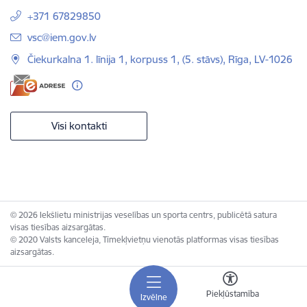
+371 67829850
E-pasts:
vsc@iem.gov.lv
Čiekurkalna 1. līnija 1, korpuss 1, (5. stāvs), Rīga, LV-1026
Visi kontakti
© 2026 Iekšlietu ministrijas veselības un sporta centrs, publicētā satura
visas tiesības aizsargātas.
© 2020 Valsts kanceleja, Tīmekļvietņu vienotās platformas visas tiesības
aizsargātas.
Piekļūstamība
Izvēlne