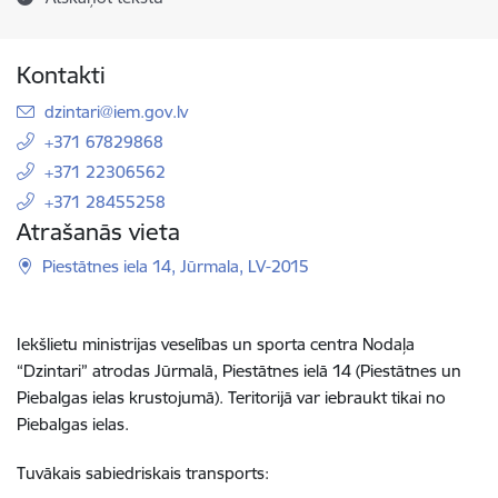
Kontakti
E-pasts:
dzintari@iem.gov.lv
+371 67829868
+371 22306562
+371 28455258
Atrašanās vieta
Piestātnes iela 14, Jūrmala, LV-2015
Iekšlietu ministrijas veselības un sporta centra Nodaļa
“Dzintari” atrodas Jūrmalā, Piestātnes ielā 14
(Piestātnes un
Piebalgas ielas krustojumā)
. Teritorijā var iebraukt tikai no
Piebalgas ielas.
Tuvākais sabiedriskais transports: