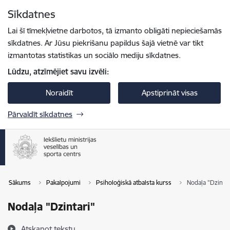
Pāriet uz lapas saturu
Sīkdatnes
Spied
lai meklētu
Enter
Lai šī tīmekļvietne darbotos, tā izmanto obligāti nepieciešamās
sīkdatnes. Ar Jūsu piekrišanu papildus šajā vietnē var tikt
izmantotas statistikas un sociālo mediju sīkdatnes.
Lūdzu, atzīmējiet savu izvēli:
Noraidīt
Apstiprināt visas
Pārvaldīt sīkdatnes
Sākums
Pakalpojumi
Psiholoģiskā atbalsta kurss
Nodaļa "Dzintar
Nodaļa "Dzintari"
Atskaņot tekstu