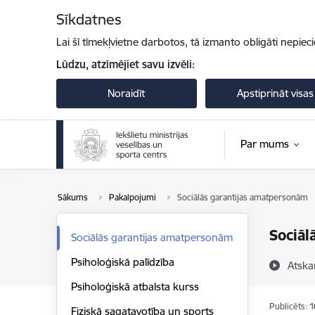
Pāriet uz lapas saturu
Sīkdatnes
Lai šī tīmekļvietne darbotos, tā izmanto obligāti nepiec
Lūdzu, atzīmējiet savu izvēli:
Noraidīt
Apstiprināt visas
Par mums
Sākums
Pakalpojumi
Sociālās garantijas amatpersonām
Sociāl
Sociālās garantijas amatpersonām
Psiholoģiskā palīdzība
Atska
Psiholoģiskā atbalsta kurss
Publicēts: 
Fiziskā sagatavotība un sports