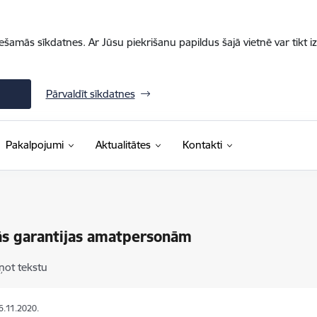
iešamās sīkdatnes. Ar Jūsu piekrišanu papildus šajā vietnē var tikt i
Pārvaldīt sīkdatnes
Pakalpojumi
Aktualitātes
Kontakti
ās garantijas amatpersonām
ņot tekstu
16.11.2020.