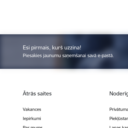
Esi pirmais, kurš uzzina!
Piesakies jaunumu saņemšanai savā e-pastā.
Kājene
Ātrās saites
Noderīg
Vakances
Privātuma
Iepirkumi
Piekļūsta
Par mums
Lapas kar