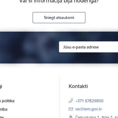
Vai šī informācija bija noderīga?
Sniegt atsauksmi
i
Kontakti
 politika
+371 67829850
E-pasts:
vsc@iem.gov.lv
mība
Čiekurkalna 1. līnija 1, 
te