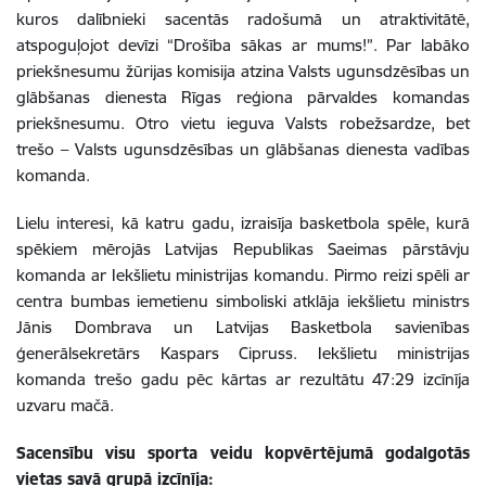
kuros dalībnieki sacentās radošumā un atraktivitātē,
atspoguļojot devīzi “Drošība sākas ar mums!”. Par labāko
priekšnesumu žūrijas komisija atzina Valsts ugunsdzēsības un
glābšanas dienesta Rīgas reģiona pārvaldes komandas
priekšnesumu. Otro vietu ieguva Valsts robežsardze, bet
trešo – Valsts ugunsdzēsības un glābšanas dienesta vadības
komanda.
Lielu interesi, kā katru gadu, izraisīja basketbola spēle, kurā
spēkiem mērojās Latvijas Republikas Saeimas pārstāvju
komanda ar Iekšlietu ministrijas komandu. Pirmo reizi spēli ar
centra bumbas iemetienu simboliski atklāja iekšlietu ministrs
Jānis Dombrava un Latvijas Basketbola savienības
ģenerālsekretārs Kaspars Cipruss. Iekšlietu ministrijas
komanda trešo gadu pēc kārtas ar rezultātu 47:29 izcīnīja
uzvaru mačā.
Sacensību visu sporta veidu kopvērtējumā godalgotās
vietas savā grupā izcīnīja: