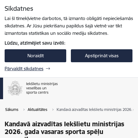
Pāriet uz lapas saturu
Sīkdatnes
Spied
lai meklētu
Enter
Lai šī tīmekļvietne darbotos, tā izmanto obligāti nepieciešamās
sīkdatnes. Ar Jūsu piekrišanu papildus šajā vietnē var tikt
izmantotas statistikas un sociālo mediju sīkdatnes.
Lūdzu, atzīmējiet savu izvēli:
Noraidīt
Apstiprināt visas
Pārvaldīt sīkdatnes
Sākums
Aktualitātes
Kandavā aizvadītas Iekšlietu ministrijas 2026. g
Kandavā aizvadītas Iekšlietu ministrijas
2026. gada vasaras sporta spēļu