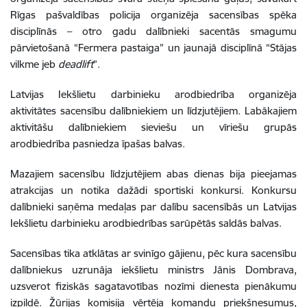
Rīgas pašvaldības policija organizēja sacensības spēka
disciplīnās – otro gadu dalībnieki sacentās smagumu
pārvietošanā “Fermera pastaiga” un jaunajā disciplīnā “Stājas
vilkme jeb
deadlift
”.
Latvijas Iekšlietu darbinieku arodbiedrība organizēja
aktivitātes sacensību dalībniekiem un līdzjutējiem. Labākajiem
aktivitāšu dalībniekiem sieviešu un vīriešu grupās
arodbiedrība pasniedza īpašas balvas.
Mazajiem sacensību līdzjutējiem abas dienas bija pieejamas
atrakcijas un notika dažādi sportiski konkursi. Konkursu
dalībnieki saņēma medaļas par dalību sacensībās un Latvijas
Iekšlietu darbinieku arodbiedrības sarūpētās saldās balvas.
Sacensības tika atklātas ar svinīgo gājienu, pēc kura sacensību
dalībniekus uzrunāja iekšlietu ministrs Jānis Dombrava,
uzsverot fiziskās sagatavotības nozīmi dienesta pienākumu
izpildē. Žūrijas komisija vērtēja komandu priekšnesumus,