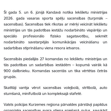
Šī gada 5. un 6. jūnijā Kandavā notika Iekšlietu ministrijas
2026. gada vasaras sporta spēļu sacensības (turpmāk –
sacensības). Sacensības tiek rīkotas ar mērķi veicināt Iekšlietu
ministrijas un tās padotības iestāžu nodarbināto vispārējo un
speciālo profesionālo fizisko sagatavotību, sekmēt
nodarbināto savstarpējās komunikācijas veicināšanu un
sadarbības stiprināšanu viena resora ietvaros.
Sacensībās piedalījās 27 komandas no Iekšlietu ministrijas un
tās padotības un sadarbības iestādēm – kopumā vairāk kā
900 dalībnieku. Komandas sacentās un tika vērtētas četrās
grupās.
Skatītāji varēja vērot sacensības volejbolā, strītbolā, auto
stumšanā, minifutbolā un kompleksajā stafetē.
Valsts policijas Kurzemes reģiona pārvaldes pārstāvji papildus
organizēja sacensības svara stieņa spiešanā guļus, savukārt