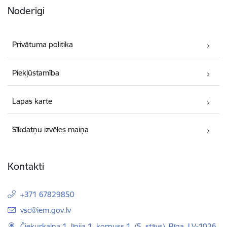
Noderīgi
Privātuma politika
Piekļūstamība
Lapas karte
Sīkdatņu izvēles maiņa
Kontakti
+371 67829850
E-pasts:
vsc@iem.gov.lv
Čiekurkalna 1. līnija 1, korpuss 1, (5. stāvs), Rīga, LV-1026