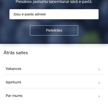
Piesakies jaunumu saņemšanai savā e-pastā.
Kājene
Ātrās saites
Vakances
Iepirkumi
Par mums