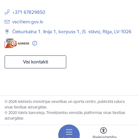
+371 67829850
E-pasts:
vsc@iem.gov.lv
Čiekurkalna 1. līnija 1, korpuss 1, (5. stāvs), Rīga, LV-1026
Visi kontakti
© 2026 Iekšlietu ministrijas veselības un sporta centrs, publicētā satura
visas tiesības aizsargātas.
© 2020 Valsts kanceleja, Tīmekļvietņu vienotās platformas visas tiesības
aizsargātas.
Piekļūstamība