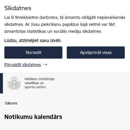
Pāriet uz lapas saturu
Sīkdatnes
Spied
lai meklētu
Enter
Lai šī tīmekļvietne darbotos, tā izmanto obligāti nepieciešamās
sīkdatnes. Ar Jūsu piekrišanu papildus šajā vietnē var tikt
izmantotas statistikas un sociālo mediju sīkdatnes.
Lūdzu, atzīmējiet savu izvēli:
Noraidīt
Apstiprināt visas
Pārvaldīt sīkdatnes
Sākums
Notikumu kalendārs