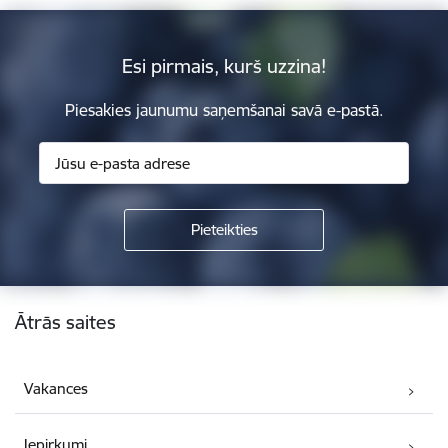
Esi pirmais, kurš uzzina!
Piesakies jaunumu saņemšanai savā e-pastā.
Kājene
Ātrās saites
Vakances
Iepirkumi