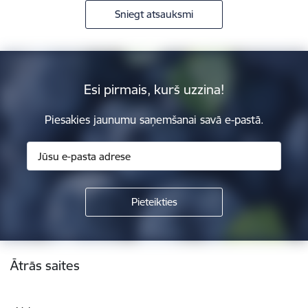
Sniegt atsauksmi
Esi pirmais, kurš uzzina!
Piesakies jaunumu saņemšanai savā e-pastā.
Kājene
Ātrās saites