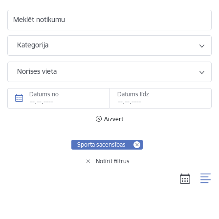
Meklēt notikumu
Kategorija
Norises vieta
Datums no
Datums līdz
Aizvērt
Sporta sacensības
Notīrīt filtrus