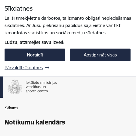
Pāriet uz lapas saturu
Sīkdatnes
Spied
lai meklētu
Enter
Lai šī tīmekļvietne darbotos, tā izmanto obligāti nepieciešamās
sīkdatnes. Ar Jūsu piekrišanu papildus šajā vietnē var tikt
izmantotas statistikas un sociālo mediju sīkdatnes.
Lūdzu, atzīmējiet savu izvēli:
Noraidīt
Apstiprināt visas
Pārvaldīt sīkdatnes
Sākums
Notikumu kalendārs