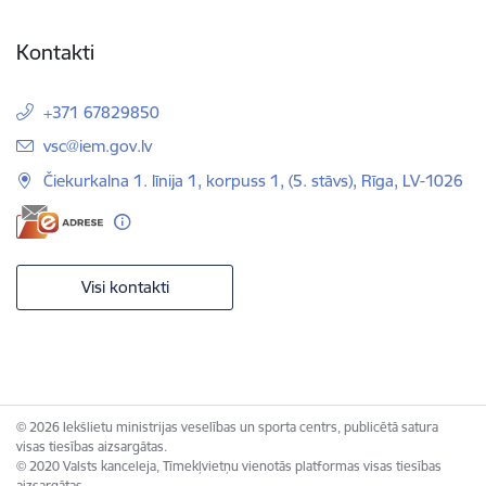
Kontakti
+371 67829850
E-pasts:
vsc@iem.gov.lv
Čiekurkalna 1. līnija 1, korpuss 1, (5. stāvs), Rīga, LV-1026
Visi kontakti
© 2026 Iekšlietu ministrijas veselības un sporta centrs, publicētā satura
visas tiesības aizsargātas.
© 2020 Valsts kanceleja, Tīmekļvietņu vienotās platformas visas tiesības
aizsargātas.